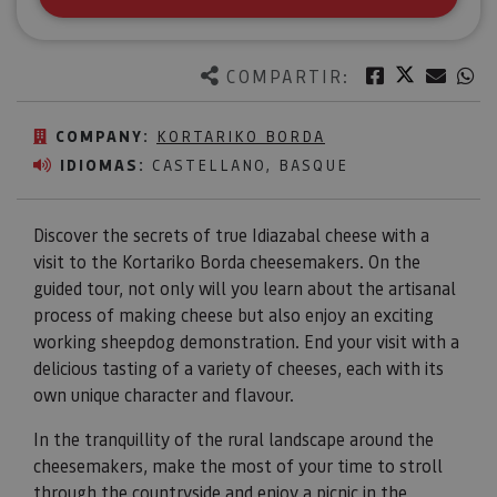
Twitter
Facebook
Corre
W
COMPARTIR:
COMPANY:
KORTARIKO BORDA
IDIOMAS:
CASTELLANO, BASQUE
Discover the secrets of true Idiazabal cheese with a
visit to the Kortariko Borda cheesemakers. On the
guided tour, not only will you learn about the artisanal
process of making cheese but also enjoy an exciting
working sheepdog demonstration. End your visit with a
delicious tasting of a variety of cheeses, each with its
own unique character and flavour.
In the tranquillity of the rural landscape around the
cheesemakers, make the most of your time to stroll
through the countryside and enjoy a picnic in the