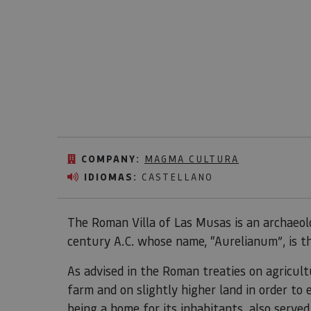
COMPANY:
MAGMA CULTURA
IDIOMAS:
CASTELLANO
The Roman Villa of Las Musas is an archaeolo
century A.C. whose name, “Aurelianum”, is the
As advised in the Roman treaties on agricultu
farm and on slightly higher land in order to e
being a home for its inhabitants, also served