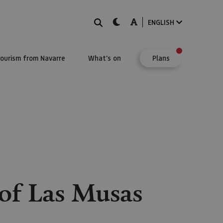
Search
dark-mode
A-mode
ENGLISH
Tourism from Navarre
What's on
Plans
 of Las Musas