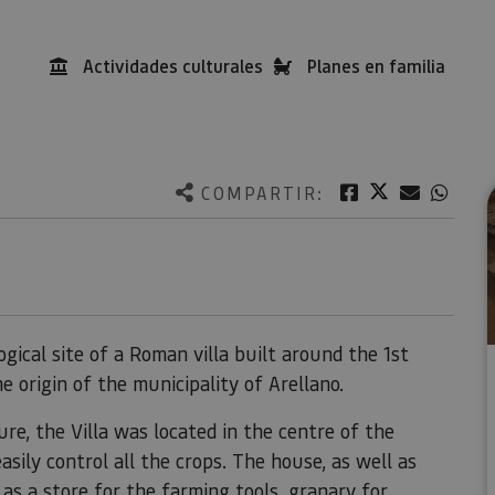
Actividades culturales
Planes en familia
Twitter
Facebook
Correo e
What
COMPARTIR:
gical site of a Roman villa built around the 1st
 origin of the municipality of Arellano.
re, the Villa was located in the centre of the
asily control all the crops. The house, as well as
 as a store for the farming tools, granary for