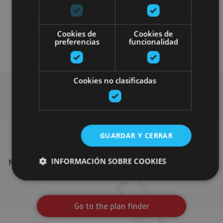
Cookies de
Cookies de
preferencias
funcionalidad
Arquitectura civil
Visitas guiadas
Cookies no clasificadas
Find more plans
GUARDAR Y CERRAR
Find more plans and suggestions to round off your trip in
INFORMACIÓN SOBRE COOKIES
Navarre: organised activities, tours and the most important
events in the calendar.
Cookies estrictamente necesarias
Go to the plan finder
Cookies de rendimiento