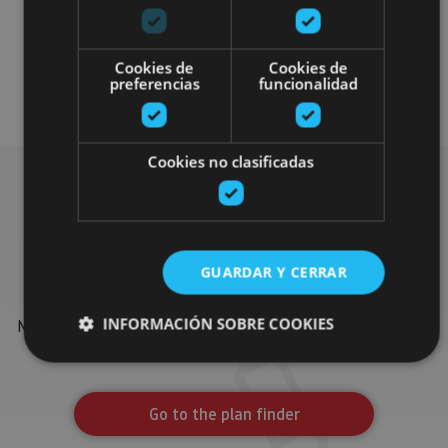
Cookies de
Cookies de
preferencias
funcionalidad
Arquitectura civil
Visitas guiadas
Cookies no clasificadas
Find more plans
GUARDAR Y CERRAR
Find more plans and suggestions to round off your trip in
INFORMACIÓN SOBRE COOKIES
Navarre: organised activities, tours and the most important
events in the calendar.
Cookies estrictamente necesarias
Go to the plan finder
Cookies de rendimiento