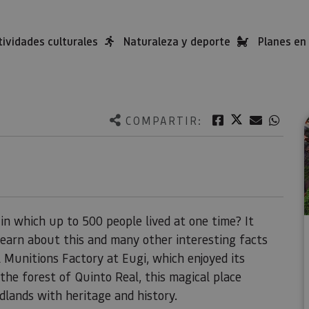
tividades culturales
Naturaleza y deporte
Planes en 
Twitter
Facebook
Correo e
What
COMPARTIR:
in which up to 500 people lived at one time? It
 learn about this and many other interesting facts
l Munitions Factory at Eugi, which enjoyed its
he forest of Quinto Real, this magical place
lands with heritage and history.