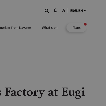
Search
dark-mode
A-mode
ENGLISH
Tourism from Navarre
What's on
Plans
 Factory at Eugi