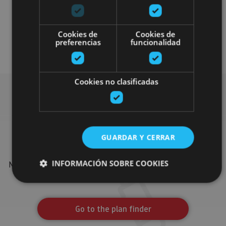
Cookies de
Cookies de
preferencias
funcionalidad
Arquitectura civil
Visitas guiadas
Cookies no clasificadas
Find more plans
GUARDAR Y CERRAR
Find more plans and suggestions to round off your trip in
INFORMACIÓN SOBRE COOKIES
Navarre: organised activities, tours and the most important
events in the calendar.
Cookies estrictamente necesarias
Go to the plan finder
Cookies de rendimiento