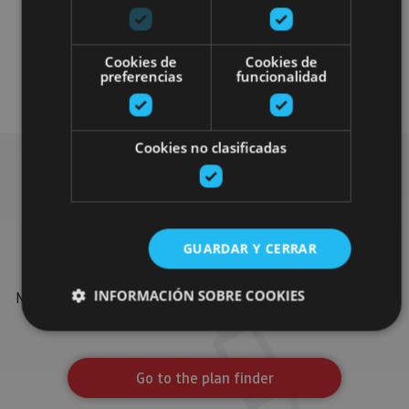
Cookies de
Cookies de
preferencias
funcionalidad
Arquitectura civil
Visitas guiadas
Cookies no clasificadas
Find more plans
GUARDAR Y CERRAR
Find more plans and suggestions to round off your trip in
INFORMACIÓN SOBRE COOKIES
Navarre: organised activities, tours and the most important
events in the calendar.
Cookies estrictamente necesarias
Go to the plan finder
Cookies de rendimiento