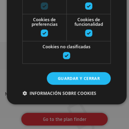
Cookies de
Cookies de
preferencias
funcionalidad
Arquitectura civil
Visitas guiadas
Cookies no clasificadas
Find more plans
GUARDAR Y CERRAR
Find more plans and suggestions to round off your trip in
INFORMACIÓN SOBRE COOKIES
Navarre: organised activities, tours and the most important
events in the calendar.
Cookies estrictamente necesarias
Go to the plan finder
Cookies de rendimiento