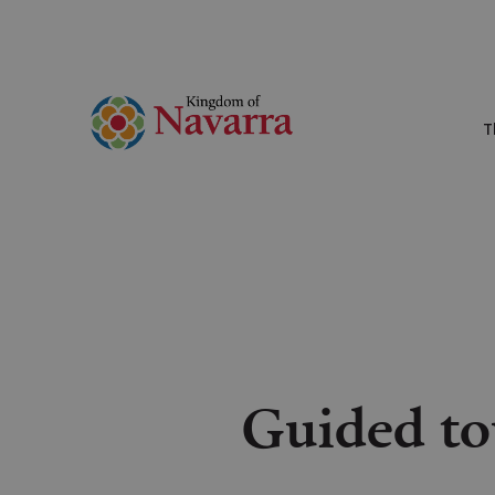
T
Guided tou