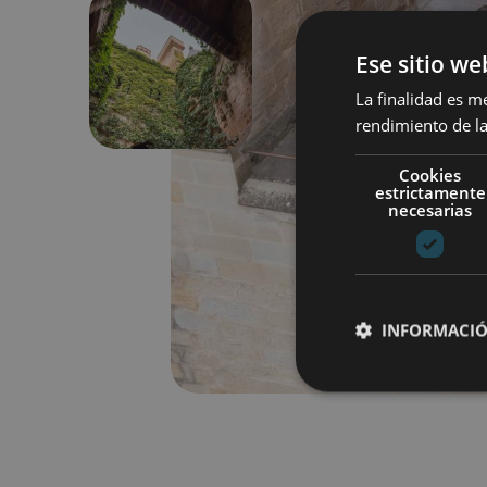
Ese sitio we
Previous
La finalidad es m
rendimiento de la
Cookies
estrictamente
necesarias
INFORMACIÓ
Cookies estrictam