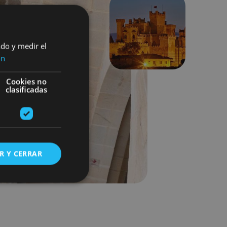
Next
ado y medir el
ón
Cookies no
clasificadas
R Y CERRAR
s de funcionalidad