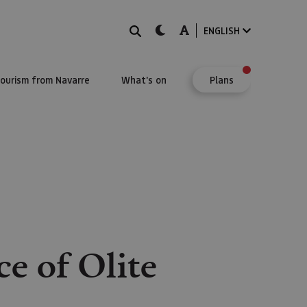
Search
dark-mode
A-mode
ENGLISH
Tourism from Navarre
What's on
Plans
ce of Olite