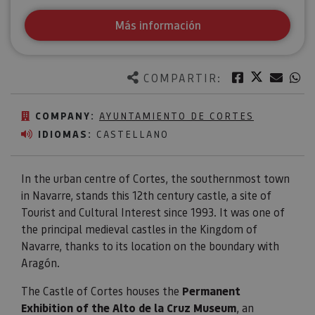
Más información
Twitter
Facebook
Corre
W
COMPARTIR:
COMPANY:
AYUNTAMIENTO DE CORTES
IDIOMAS:
CASTELLANO
In the urban centre of Cortes, the southernmost town
in Navarre, stands this 12th century castle, a site of
Tourist and Cultural Interest since 1993. It was one of
the principal medieval castles in the Kingdom of
Navarre, thanks to its location on the boundary with
Aragón.
The Castle of Cortes houses the
Permanent
Exhibition
of the Alto de la Cruz Museum
, an