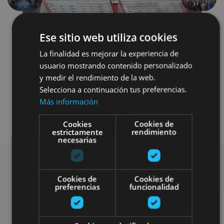
Ese sitio web utiliza cookies
La finalidad es mejorar la experiencia de
usuario mostrando contenido personalizado
y medir el rendimiento de la web.
Selecciona a continuación tus preferencias.
Localidades
Camino de Santiago
Más información
Visitas guiadas
Cookies
Cookies de
estrictamente
rendimiento
necesarias
Cookies de
Cookies de
Find more plans
preferencias
funcionalidad
Find more plans and suggestions to round off your trip in