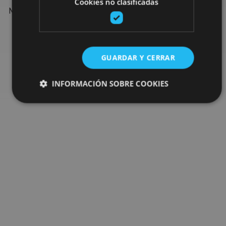
Cookies no clasificadas
Navarre: organised activities, tours and the most important
events in the calendar.
Go to the plan finder
GUARDAR Y CERRAR
INFORMACIÓN SOBRE COOKIES
Cookies estrictamente necesarias
Cookies de rendimiento
Cookies de preferencias
Cookies de funcionalidad
Cookies no clasificadas
Las cookies estrictamente necesarias permiten la
funcionalidad principal del sitio web, como el inicio de
sesión de usuario y la gestión de cuentas. El sitio web
no se puede utilizar correctamente sin las cookies