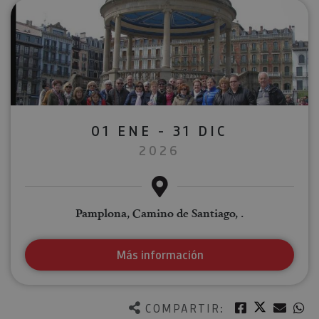
01 ENE - 31 DIC
2026
Pamplona, Camino de Santiago, .
Más información
Twitter
Facebook
Corre
W
COMPARTIR: