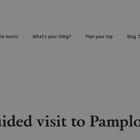
he musts
What’s your thing?
Plan your trip
Blog 
ided visit to Pampl