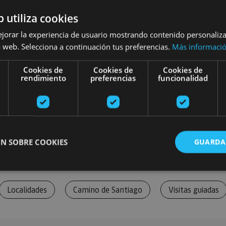
b utiliza cookies
ejorar la experiencia de usuario mostrando contenido personaliz
 web. Selecciona a continuación tus preferencias.
Más informaci
Cookies de
Cookies de
Cookies de
rendimiento
preferencias
funcionalidad
N SOBRE COOKIES
GUARDA
Localidades
Camino de Santiago
Visitas guiadas
ente necesarias
Cookies de rendimiento
Cookies de preferencias
Cookie
Cookies no clasificadas
ente necesarias permiten la funcionalidad principal del sitio web, como el inicio de ses