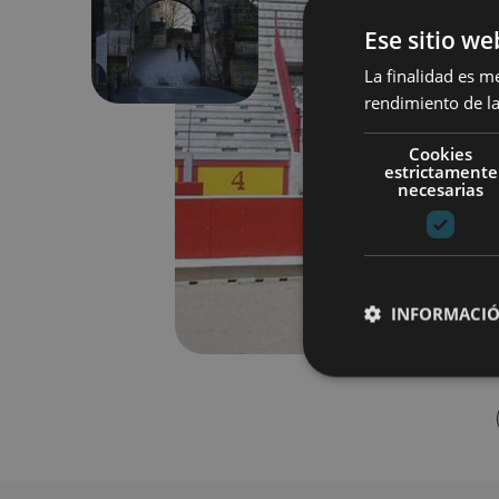
Previous
Ese sitio we
La finalidad es m
rendimiento de la
Cookies
estrictamente
necesarias
INFORMACIÓ
Cookies estrictam
Las cookies estrictam