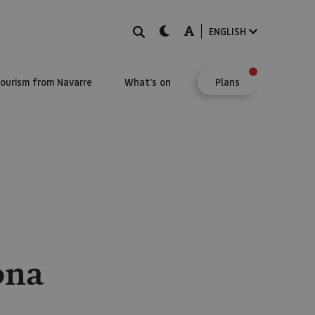
Search
dark-mode
A-mode
ENGLISH
Tourism from Navarre
What's on
Plans
ona