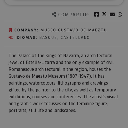
Twitter
Facebook
Corre
W
COMPARTIR:
COMPANY:
MUSEO GUSTAVO DE MAEZTU
IDIOMAS:
BASQUE, CASTELLANO
The Palace of the Kings of Navarra, an architectural
jewel of Estella-Lizarra and the only example of civil
Romanesque architectural in the region, houses the
Gustavo de Maeztu Museum (1887-1947). It has
paintings, watercolours, lithographs and drawings
gifted by the painter to the city, as well as temporary
exhibitions, courses and conferences. The artist's visual
and graphic work focusses on the feminine figure,
portraits, still life and landscapes.