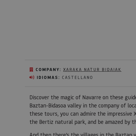
COMPANY:
XARAKA NATUR BIDAIAK
IDIOMAS:
CASTELLANO
Discover the magic of Navarre on these guid
Baztan-Bidasoa valley in the company of loc
these tours, you can admire the impressive X
the Bertiz natural park, and be amazed by t
And then there’s the villages in the
Baztan v