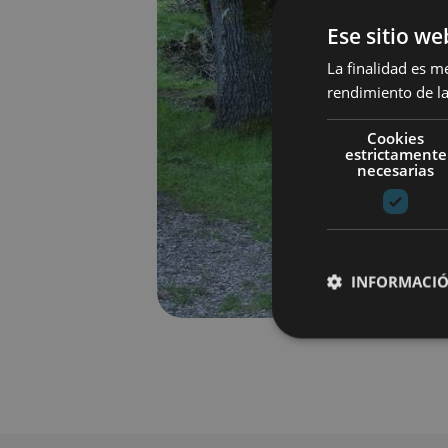
Ese sitio we
La finalidad es m
rendimiento de la
Cookies
estrictamente
necesarias
INFORMACIÓ
Cookies estrictam
Las cookies estrictam