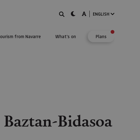
Search
dark-mode
A-mode
ENGLISH
Tourism from Navarre
What's on
Plans
n Baztan-Bidasoa