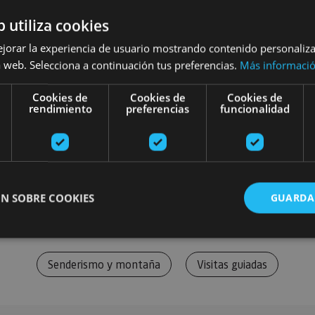
b utiliza cookies
ejorar la experiencia de usuario mostrando contenido personaliz
 web. Selecciona a continuación tus preferencias.
Más informaci
Cookies de
Cookies de
Cookies de
rendimiento
preferencias
funcionalidad
N SOBRE COOKIES
GUARDA
Senderismo y montaña
Visitas guiadas
ente necesarias
Cookies de rendimiento
Cookies de preferencias
Cookie
Cookies no clasificadas
ente necesarias permiten la funcionalidad principal del sitio web, como el inicio de ses