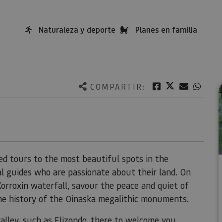
Naturaleza y deporte
Planes en familia
Twitter
Facebook
Correo e
What
COMPARTIR:
ed tours to the most beautiful spots in the
al guides who are passionate about their land. On
orroxin waterfall, savour the peace and quiet of
he history of the Oinaska megalithic monuments.
alley
, such as Elizondo, there to welcome you