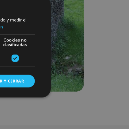
ado y medir el
ón
Cookies no
clasificadas
R Y CERRAR
s de funcionalidad
ión de usuario y la