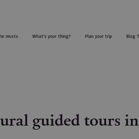
he musts
What’s your thing?
Plan your trip
Blog 
ural guided tours i