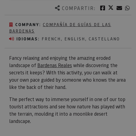
Twitter
Facebook
Corre
W
COMPARTIR:
COMPANY:
COMPAÑÍA DE GUÍAS DE LAS
BARDENAS
IDIOMAS:
FRENCH, ENGLISH, CASTELLANO
Fancy relaxing and enjoying the amazing eroded
landscape of
Bardenas Reales
while discovering the
secrets it keeps? With this activity, you can walk at
your own pace guided by someone who knows the area
like the back of their hand.
The perfect way to immerse yourself in one of our top
tourist attractions and see how nature has played with
the terrain, moulding it into a moonlike desert
landscape.