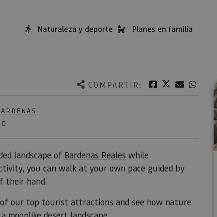
Naturaleza y deporte
Planes en familia
Twitter
Facebook
Correo e
What
COMPARTIR:
BARDENAS
NO
oded landscape of
Bardenas Reales
while
activity, you can walk at your own pace guided by
f their hand.
of our top tourist attractions and see how nature
 a moonlike desert landscape.