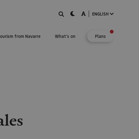
Search
dark-mode
A-mode
ENGLISH
Tourism from Navarre
What's on
Plans
ales