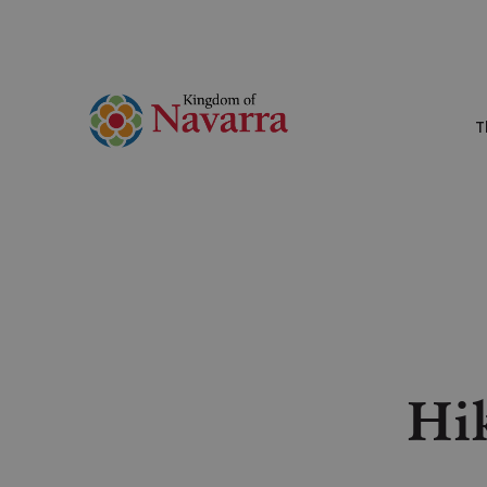
T
Hik