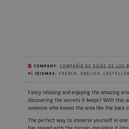
COMPANY:
COMPAÑÍA DE GUÍAS DE LAS 
IDIOMAS:
FRENCH, ENGLISH, CASTELLA
Fancy relaxing and enjoying the amazing er
discovering the secrets it keeps? With this 
someone who knows the area like the back o
The perfect way to immerse yourself in one 
has played with the terrain, moulding it into