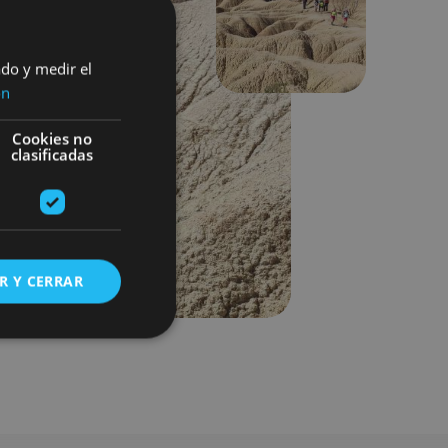
Next
ado y medir el
ón
Cookies no
clasificadas
R Y CERRAR
s de funcionalidad
ión de usuario y la