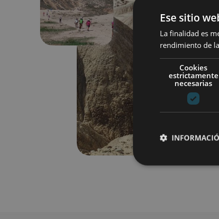
Previous
Ese sitio we
La finalidad es m
rendimiento de la
Cookies
estrictamente
necesarias
INFORMACIÓ
Cookies estrictam
Las cookies estrictam