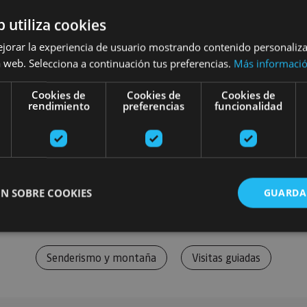
b utiliza cookies
ejorar la experiencia de usuario mostrando contenido personaliz
 web. Selecciona a continuación tus preferencias.
Más informaci
Cookies de
Cookies de
Cookies de
rendimiento
preferencias
funcionalidad
N SOBRE COOKIES
GUARDA
Senderismo y montaña
Visitas guiadas
ente necesarias
Cookies de rendimiento
Cookies de preferencias
Cookie
Cookies no clasificadas
ente necesarias permiten la funcionalidad principal del sitio web, como el inicio de ses