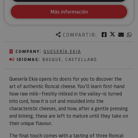
Más información
Twitter
Facebook
Corre
W
COMPARTIR:
COMPANY:
QUESERÍA EKIA
IDIOMAS:
BASQUE, CASTELLANO
Quesería Ekia opens its doors for you to discover the
art of authentic Roncal cheese. You’ll learn first-hand
how raw milk—freshly milked in the valley—is turned
into curd, how it is cut and moulded into the
characteristic cheeses, and how, after a gentle pressing
and brining, these are left to mature until they take on
their unique flavour.
The final touch comes with a tasting of three Roncal