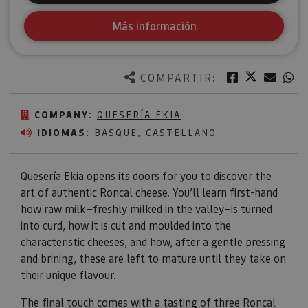
Más información
Twitter
Facebook
Corre
W
COMPARTIR:
COMPANY:
QUESERÍA EKIA
IDIOMAS:
BASQUE, CASTELLANO
Quesería Ekia opens its doors for you to discover the
art of authentic Roncal cheese. You’ll learn first-hand
how raw milk—freshly milked in the valley—is turned
into curd, how it is cut and moulded into the
characteristic cheeses, and how, after a gentle pressing
and brining, these are left to mature until they take on
their unique flavour.
The final touch comes with a tasting of three Roncal