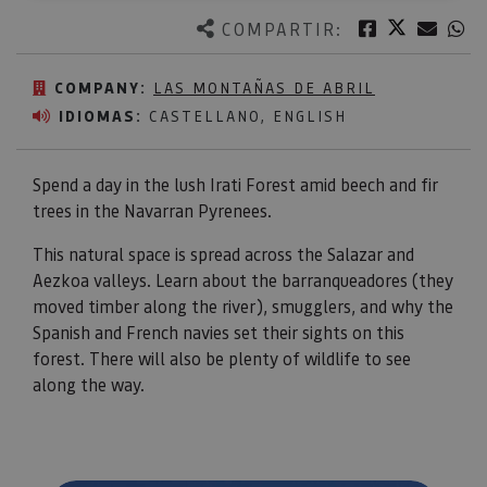
Twitter
Facebook
Corre
W
COMPARTIR:
COMPANY:
LAS MONTAÑAS DE ABRIL
IDIOMAS:
CASTELLANO, ENGLISH
Spend a day in the lush Irati Forest amid beech and fir
trees in the Navarran Pyrenees.
This natural space is spread across the Salazar and
Aezkoa valleys. Learn about the barranqueadores (they
moved timber along the river), smugglers, and why the
Spanish and French navies set their sights on this
forest. There will also be plenty of wildlife to see
along the way.