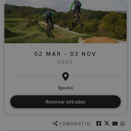
02 MAR - 03 NOV
2025
Igantzi
Reservar entradas
Twitter
Facebook
Corre
W
COMPARTIR: