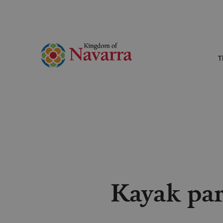
T
Kayak para