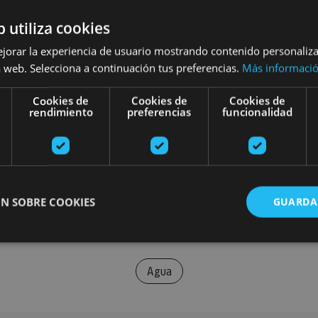
b utiliza cookies
ejorar la experiencia de usuario mostrando contenido personaliz
 web. Selecciona a continuación tus preferencias.
Más informaci
Cookies de
Cookies de
Cookies de
rendimiento
preferencias
funcionalidad
N SOBRE COOKIES
GUARDA
Agua
ente necesarias
Cookies de rendimiento
Cookies de preferencias
Cookie
Cookies no clasificadas
ente necesarias permiten la funcionalidad principal del sitio web, como el inicio de ses