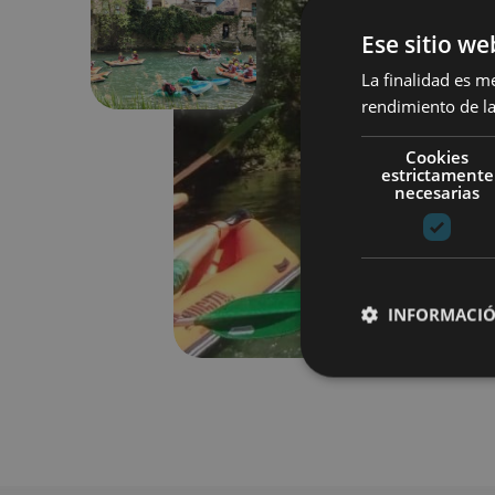
Previous
Ese sitio we
La finalidad es m
rendimiento de la
Cookies
estrictamente
necesarias
INFORMACIÓ
Cookies estrictam
Las cookies estrictam