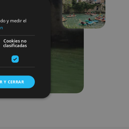
Next
ado y medir el
ón
Cookies no
clasificadas
R Y CERRAR
s de funcionalidad
ión de usuario y la