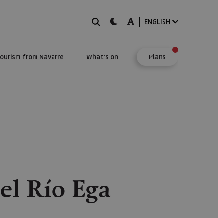
Search
dark-mode
A-mode
ENGLISH
Tourism from Navarre
What's on
Plans
 el Río Ega