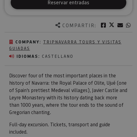
Reservar entradas
Twitter
Facebook
Corre
W
COMPARTIR:
COMPANY:
TRIPNAVARRA TOURS Y VISITAS
GUIADAS
IDIOMAS:
CASTELLANO
Discover four of the most important places in the
history of Navarra: the Royal Palace of Olite, Ujué (one
of Spain’s prettiest Medieval villages), Javier Castle and
Leyre Monastery with its history dating back more
than 1000 years, where the tour ends to the sound of
Gregorian chanting.
Full-day excursion. Tickets, transport and guide
included.