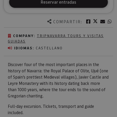
Reservar entradas
Twitter
Facebook
Corre
W
COMPARTIR:
COMPANY:
TRIPNAVARRA TOURS Y VISITAS
GUIADAS
IDIOMAS:
CASTELLANO
Discover four of the most important places in the
history of Navarra: the Royal Palace of Olite, Ujué (one
of Spain’s prettiest Medieval villages), Javier Castle and
Leyre Monastery with its history dating back more
than 1000 years, where the tour ends to the sound of
Gregorian chanting.
Full-day excursion. Tickets, transport and guide
included.