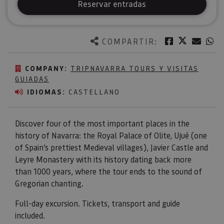
Reservar entradas
Twitter
Facebook
Corre
W
COMPARTIR:
COMPANY:
TRIPNAVARRA TOURS Y VISITAS
GUIADAS
IDIOMAS:
CASTELLANO
Discover four of the most important places in the
history of Navarra: the Royal Palace of Olite, Ujué (one
of Spain’s prettiest Medieval villages), Javier Castle and
Leyre Monastery with its history dating back more
than 1000 years, where the tour ends to the sound of
Gregorian chanting.
Full-day excursion. Tickets, transport and guide
included.