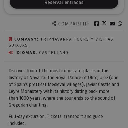
Reservar entradas
Twitter
Facebook
Corre
W
COMPARTIR:
COMPANY:
TRIPNAVARRA TOURS Y VISITAS
GUIADAS
IDIOMAS:
CASTELLANO
Discover four of the most important places in the
history of Navarra: the Royal Palace of Olite, Ujué (one
of Spain’s prettiest Medieval villages), Javier Castle and
Leyre Monastery with its history dating back more
than 1000 years, where the tour ends to the sound of
Gregorian chanting.
Full-day excursion. Tickets, transport and guide
included.