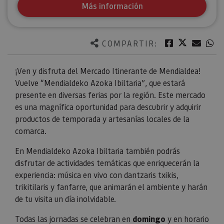
Más información
Twitter
Facebook
Corre
W
COMPARTIR:
¡Ven y disfruta del Mercado Itinerante de Mendialdea!
Vuelve “Mendialdeko Azoka Ibiltaria”, que estará
presente en diversas ferias por la región. Este mercado
es una magnífica oportunidad para descubrir y adquirir
productos de temporada y artesanías locales de la
comarca.
En Mendialdeko Azoka Ibiltaria también podrás
disfrutar de actividades temáticas que enriquecerán la
experiencia: música en vivo con dantzaris txikis,
trikitilaris y fanfarre, que animarán el ambiente y harán
de tu visita un día inolvidable.
Todas las jornadas se celebran en
domingo
y en horario