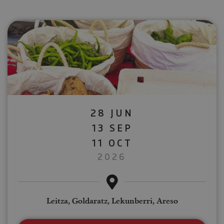
28 JUN
13 SEP
11 OCT
2026
Leitza, Goldaratz, Lekunberri, Areso