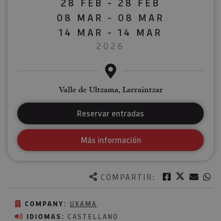
28 FEB - 28 FEB
08 MAR - 08 MAR
14 MAR - 14 MAR
2026
Valle de Ultzama, Larraintzar
Reservar entradas
Más información
Twitter
Facebook
Corre
W
COMPARTIR:
COMPANY:
UXAMA
IDIOMAS:
CASTELLANO