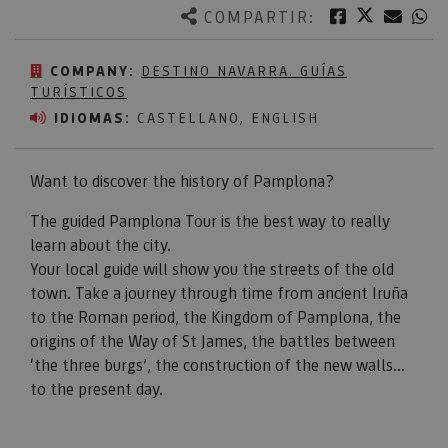
Twitter
Facebook
Corre
W
COMPARTIR:
COMPANY:
DESTINO NAVARRA. GUÍAS
TURÍSTICOS
IDIOMAS:
CASTELLANO, ENGLISH
Want to discover the history of Pamplona?
The guided Pamplona Tour is the best way to really
learn about the city.
Your local guide will show you the streets of the old
town. Take a journey through time from ancient Iruña
to the Roman period, the Kingdom of Pamplona, the
origins of the Way of St James, the battles between
‘the three burgs’, the construction of the new walls...
to the present day.