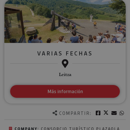
VARIAS FECHAS
Leitza
Más información
Twitter
Facebook
Corre
W
COMPARTIR:
COMPANY:
CONSORCIO TURÍSTICO PLAZAOLA