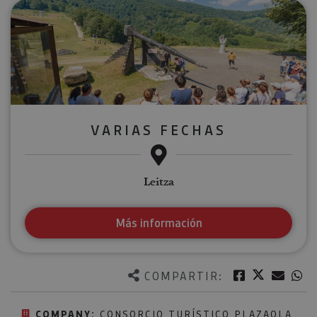
VARIAS FECHAS
Leitza
Más información
Twitter
Facebook
Corre
W
COMPARTIR:
COMPANY:
CONSORCIO TURÍSTICO PLAZAOLA