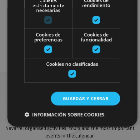
Cookies
Cookies de
estrictamente
rendimiento
necesarias
Cookies de
Cookies de
Parques de aventura
preferencias
funcionalidad
Accesibilidad física
Cookies no clasificadas
Find more plans
GUARDAR Y CERRAR
INFORMACIÓN SOBRE COOKIES
Find more plans and suggestions to round off your trip in
Navarre: organised activities, tours and the most important
events in the calendar.
Cookies estrictamente necesarias