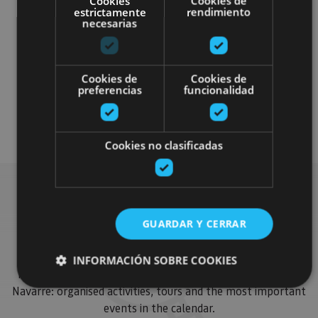
Cookies
Cookies de
estrictamente
rendimiento
necesarias
Cookies de
Cookies de
Parques de aventura
preferencias
funcionalidad
Accesibilidad física
Cookies no clasificadas
Find more plans
GUARDAR Y CERRAR
INFORMACIÓN SOBRE COOKIES
Find more plans and suggestions to round off your trip in
Navarre: organised activities, tours and the most important
events in the calendar.
Cookies estrictamente necesarias