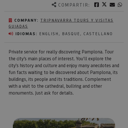
Twitter
Facebook
Corre
W
COMPARTIR:
COMPANY:
TRIPNAVARRA TOURS Y VISITAS
GUIADAS
IDIOMAS:
ENGLISH, BASQUE, CASTELLANO
Private service for really discovering Pamplona. Tour
the city’s main places of interest. You’ll explore the
city's history and culture and enjoy many anecdotes and
fun facts waiting to be discovered about Pamplona, its
buildings, its people and its traditions. Complement
with a visit to the cathedral, bullring and other
monuments. Just ask for details.