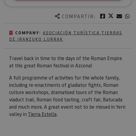
Twitter
Facebook
Corre
W
COMPARTIR:
COMPANY:
ASOCIACIÓN TURÍSTICA TIERRAS
DE IRANZUKO LURRAK
Travel back in time to the days of the Roman Empire
at this great Roman festival in Azcona!
A full programme of activities for the whole family,
including re-enactments of gladiator fights, Roman
culture workshops, dramatised tours of the Roman
viaduct trail, Roman food tasting, craft fair, Batucada
and much more. A great event not to be missed in Yerri
valley in
Tierra Estella
.