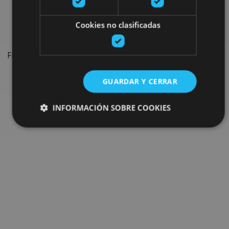
festivals and events
Cookies no clasificadas
Find the most important festivals, shows and events on the
calendar to complete your trip in Navarre.
GUARDAR Y CERRAR
Go to the What’s on search
INFORMACIÓN SOBRE COOKIES
Cookies estrictamente necesarias
Cookies de rendimiento
Cookies de preferencias
Cookies de funcionalidad
Cookies no clasificadas
Las cookies estrictamente necesarias permiten la