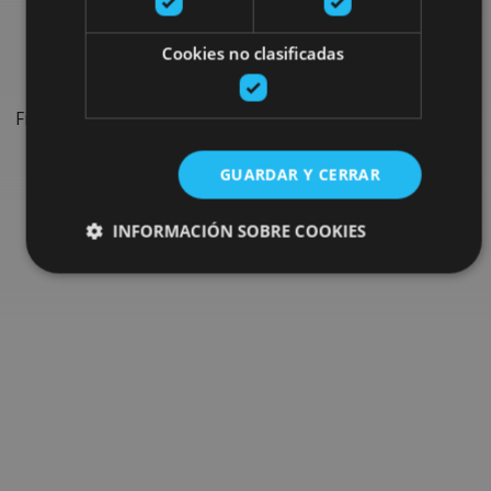
festivals and events
Cookies no clasificadas
Find the most important festivals, shows and events on the
calendar to complete your trip in Navarre.
GUARDAR Y CERRAR
Go to the What’s on search
INFORMACIÓN SOBRE COOKIES
Cookies estrictamente necesarias
Cookies de rendimiento
Cookies de preferencias
Cookies de funcionalidad
Cookies no clasificadas
Las cookies estrictamente necesarias permiten la