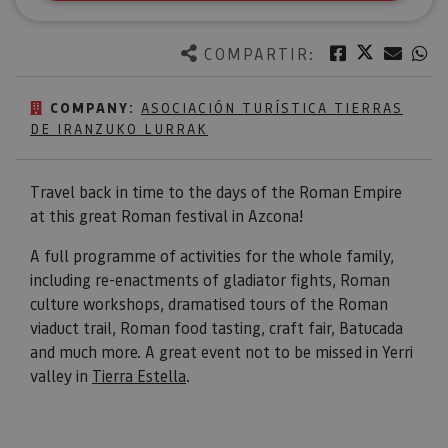
Twitter
Facebook
Corre
W
COMPARTIR:
COMPANY:
ASOCIACIÓN TURÍSTICA TIERRAS
DE IRANZUKO LURRAK
Travel back in time to the days of the Roman Empire
at this great Roman festival in Azcona!
A full programme of activities for the whole family,
including re-enactments of gladiator fights, Roman
culture workshops, dramatised tours of the Roman
viaduct trail, Roman food tasting, craft fair, Batucada
and much more. A great event not to be missed in Yerri
valley in
Tierra Estella
.