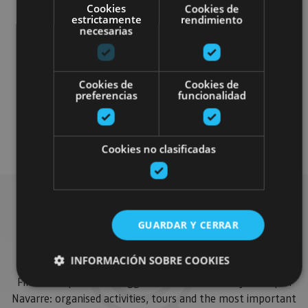
Cookies
Cookies de
estrictamente
rendimiento
necesarias
Cookies de
Cookies de
preferencias
funcionalidad
4x4 / car
Visitas guiadas
Gastronomía
Enoturismo
Cookies no clasificadas
GUARDAR Y CERRAR
Find more plans
INFORMACIÓN SOBRE COOKIES
Find more plans and suggestions to round off your trip in
Navarre: organised activities, tours and the most important