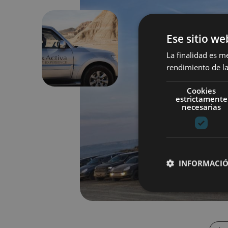
Ese sitio we
Previous
La finalidad es m
rendimiento de la
Cookies
estrictamente
necesarias
INFORMACIÓ
Cookies estrictam