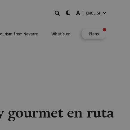
Search
dark-mode
A-mode
ENGLISH
Tourism from Navarre
What's on
Plans
y gourmet en ruta