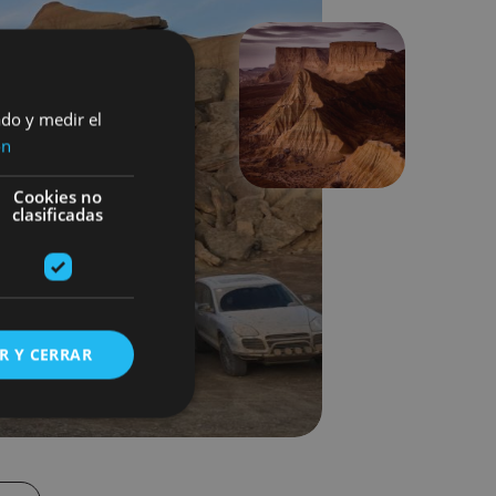
Next
ado y medir el
ón
Cookies no
clasificadas
R Y CERRAR
s de funcionalidad