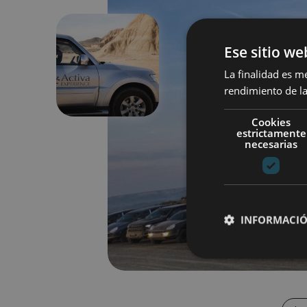
Ese sitio we
Previous
La finalidad es m
rendimiento de la
Cookies
estrictamente
necesarias
INFORMACIÓ
Cookies estrictam