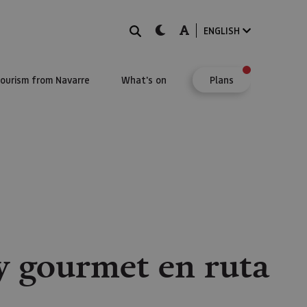
Search
dark-mode
A-mode
ENGLISH
Tourism from Navarre
What's on
Plans
y gourmet en ruta