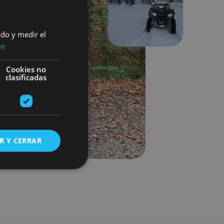
Next
ado y medir el
ón
Cookies no
clasificadas
R Y CERRAR
s de funcionalidad
ión de usuario y la