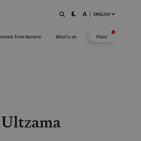
Search
dark-mode
A-mode
ENGLISH
Tourism from Navarre
What's on
Plans
e Ultzama