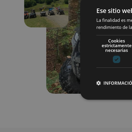
Previous
Ese sitio we
La finalidad es m
rendimiento de la
Cookies
estrictamente
necesarias
INFORMACIÓ
Cookies estrictam
Las cookies estrictam