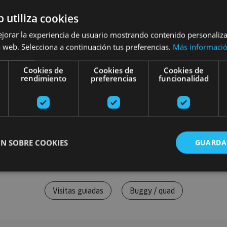
b utiliza cookies
ejorar la experiencia de usuario mostrando contenido personaliz
 web. Selecciona a continuación tus preferencias.
Más informaci
Cookies de
Cookies de
Cookies de
rendimiento
preferencias
funcionalidad
N SOBRE COOKIES
GUARDA
Visitas guiadas
Buggy / quad
ente necesarias
Cookies de rendimiento
Cookies de preferencias
Cookie
Cookies no clasificadas
ente necesarias permiten la funcionalidad principal del sitio web, como el inicio de ses