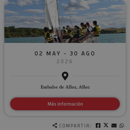
02 MAY - 30 AGO
2026
Embalse de Alloz, Alloz
Más información
Twitter
Facebook
Corre
W
COMPARTIR: