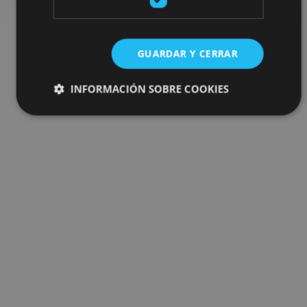
Go to the plan finder
GUARDAR Y CERRAR
INFORMACIÓN SOBRE COOKIES
Cookies estrictamente necesarias
Cookies de rendimiento
Cookies de preferencias
Cookies de funcionalidad
Cookies no clasificadas
Las cookies estrictamente necesarias permiten la
funcionalidad principal del sitio web, como el inicio de
sesión de usuario y la gestión de cuentas. El sitio web
no se puede utilizar correctamente sin las cookies
estrictamente necesarias.