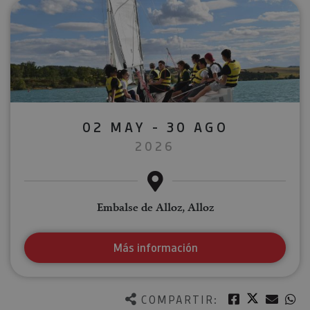
02 MAY - 30 AGO
2026
Embalse de Alloz, Alloz
Más información
Twitter
Facebook
Corre
W
COMPARTIR: