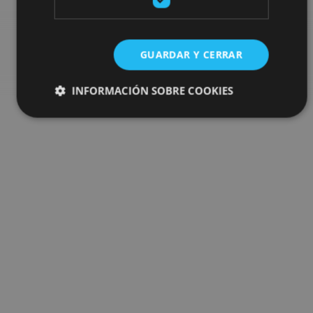
Go to the plan finder
GUARDAR Y CERRAR
INFORMACIÓN SOBRE COOKIES
Cookies estrictamente necesarias
Cookies de rendimiento
Cookies de preferencias
Cookies de funcionalidad
Cookies no clasificadas
Las cookies estrictamente necesarias permiten la
funcionalidad principal del sitio web, como el inicio de
sesión de usuario y la gestión de cuentas. El sitio web
no se puede utilizar correctamente sin las cookies
estrictamente necesarias.