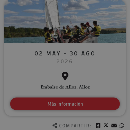
02 MAY - 30 AGO
2026
Embalse de Alloz, Alloz
Más información
Twitter
Facebook
Corre
W
COMPARTIR: