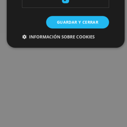
Go to the plan finder
GUARDAR Y CERRAR
INFORMACIÓN SOBRE COOKIES
Cookies estrictamente necesarias
Cookies de rendimiento
Cookies de preferencias
Cookies de funcionalidad
Cookies no clasificadas
Las cookies estrictamente necesarias permiten la
funcionalidad principal del sitio web, como el inicio de
sesión de usuario y la gestión de cuentas. El sitio web
no se puede utilizar correctamente sin las cookies
estrictamente necesarias.