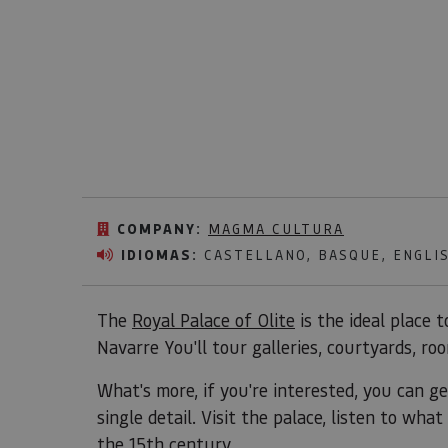
COMPANY:
MAGMA CULTURA
IDIOMAS:
CASTELLANO, BASQUE, ENGLI
The
Royal Palace of Olite
is the ideal place t
Navarre You'll tour galleries, courtyards, r
What's more, if you're interested, you can g
single detail. Visit the palace, listen to wha
the 15th century.