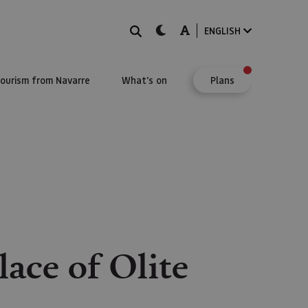
Search
dark-mode
A-mode
ENGLISH
Tourism from Navarre
What's on
Plans
lace of Olite