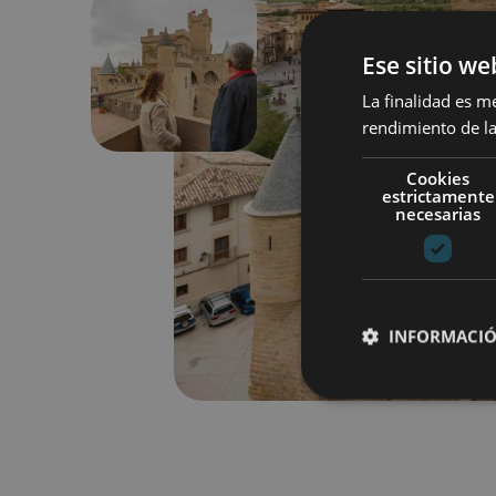
Ese sitio we
Previous
La finalidad es m
rendimiento de la
Cookies
estrictamente
necesarias
INFORMACIÓ
Cookies estrictam