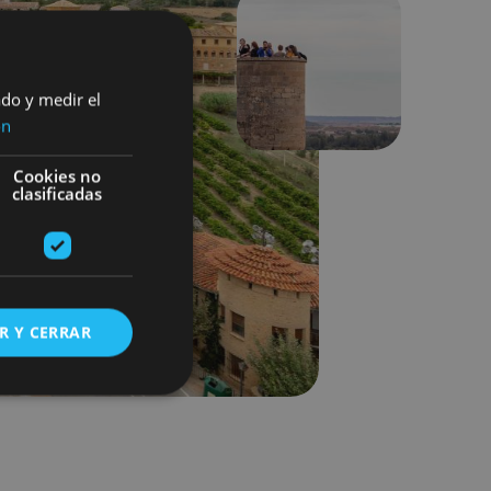
Next
ado y medir el
ón
Cookies no
clasificadas
R Y CERRAR
s de funcionalidad