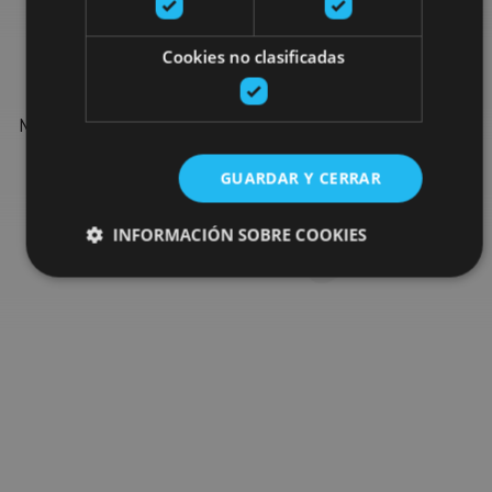
Find more plans
Cookies no clasificadas
Find more plans and suggestions to round off your trip in
Navarre: organised activities, tours and the most important
events in the calendar.
GUARDAR Y CERRAR
Go to the plan finder
INFORMACIÓN SOBRE COOKIES
Cookies estrictamente necesarias
Cookies de rendimiento
Cookies de preferencias
Cookies de funcionalidad
Cookies no clasificadas
Las cookies estrictamente necesarias permiten la