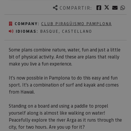
Twitter
Facebook
Corre
W
COMPARTIR:
COMPANY:
CLUB PIRAGÜISMO PAMPLONA
IDIOMAS:
BASQUE, CASTELLANO
Some plans combine nature, water, fun and just a little
bit of physical activity. And these are plans that really
make you live a fun experience.
It's now possible in Pamplona to do this easy and fun
sport. It's a combination of surf and kayak and comes
from Hawaii.
Standing on a board and using a paddle to propel
yourself along is almost like walking on water!
Peacefully explore the river Arga as it runs through the
city, for two hours. Are you up for it?