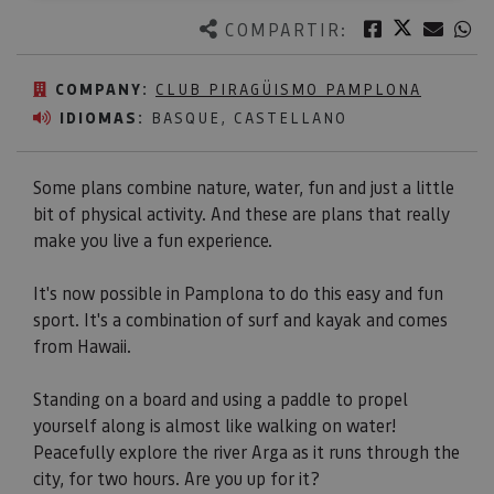
Twitter
Facebook
Corre
W
COMPARTIR:
COMPANY:
CLUB PIRAGÜISMO PAMPLONA
IDIOMAS:
BASQUE, CASTELLANO
Some plans combine nature, water, fun and just a little
bit of physical activity. And these are plans that really
make you live a fun experience.
It's now possible in Pamplona to do this easy and fun
sport. It's a combination of surf and kayak and comes
from Hawaii.
Standing on a board and using a paddle to propel
yourself along is almost like walking on water!
Peacefully explore the river Arga as it runs through the
city, for two hours. Are you up for it?