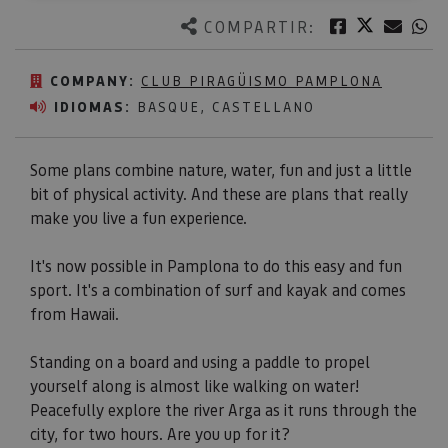
Twitter
Facebook
Corre
W
COMPARTIR:
COMPANY:
CLUB PIRAGÜISMO PAMPLONA
IDIOMAS:
BASQUE, CASTELLANO
Some plans combine nature, water, fun and just a little
bit of physical activity. And these are plans that really
make you live a fun experience.
It's now possible in Pamplona to do this easy and fun
sport. It's a combination of surf and kayak and comes
from Hawaii.
Standing on a board and using a paddle to propel
yourself along is almost like walking on water!
Peacefully explore the river Arga as it runs through the
city, for two hours. Are you up for it?