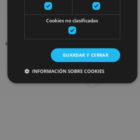
Find more plans
Cookies no clasificadas
Find more plans and suggestions to round off your trip in
Navarre: organised activities, tours and the most important
events in the calendar.
GUARDAR Y CERRAR
INFORMACIÓN SOBRE COOKIES
Go to the plan finder
Cookies estrictamente necesarias
Cookies de rendimiento
Cookies de preferencias
Cookies de funcionalidad
Cookies no clasificadas