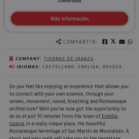
Zurucuáin
Más información
Twitter
Facebook
Corre
W
COMPARTIR:
COMPANY:
TIERRAS DE IRANZU
IDIOMAS:
CASTELLANO, ENGLISH, BASQUE
Do you feel like enjoying an experience that allows you
to connect with your own essence, through your
senses, movement, sound, breathing and Romanesque
architecture? Well you’ve now got the opportunity to
do so at just 10 minutes from the town of
Estella-
Lizarra
, in a really unique place, the beautiful
Romanesque hermitage of San Martín de Montalbán. A
short and easy walk will take you to the hermitage