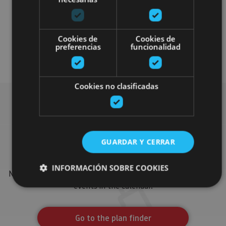
Cookies de
Cookies de
preferencias
funcionalidad
Visitas guiadas
Otros
Cookies no clasificadas
Find more plans
GUARDAR Y CERRAR
Find more plans and suggestions to round off your trip in
INFORMACIÓN SOBRE COOKIES
Navarre: organised activities, tours and the most important
events in the calendar.
Cookies estrictamente necesarias
Go to the plan finder
Cookies de rendimiento