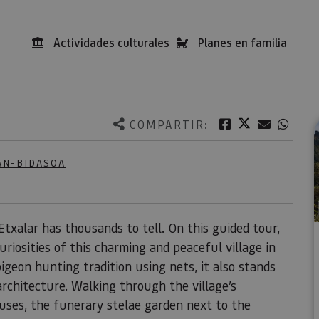
Actividades culturales
Planes en familia
Twitter
Facebook
Correo e
What
COMPARTIR:
AN-BIDASOA
Etxalar has thousands to tell. On this guided tour,
uriosities of this charming and peaceful village in
pigeon hunting tradition using nets, it also stands
architecture. Walking through the village’s
ouses, the funerary stelae garden next to the