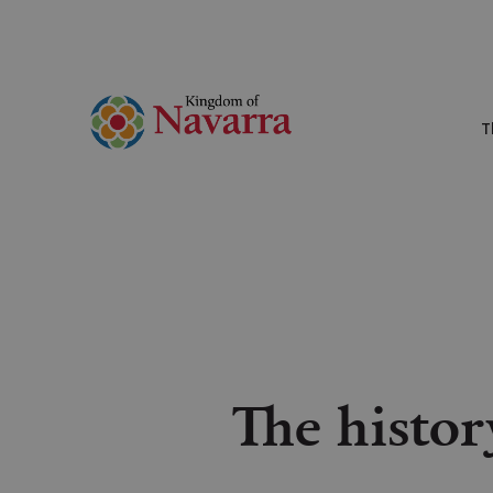
T
The histor