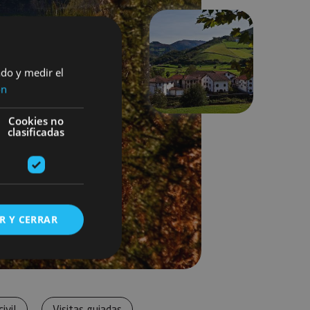
Next
ado y medir el
ón
Cookies no
clasificadas
R Y CERRAR
s de funcionalidad
ivil
Visitas guiadas