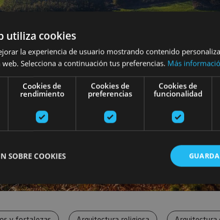
b utiliza cookies
ejorar la experiencia de usuario mostrando contenido personaliz
 web. Selecciona a continuación tus preferencias.
Más informaci
Cookies de
Cookies de
Cookies de
rendimiento
preferencias
funcionalidad
N SOBRE COOKIES
GUARDA
ente necesarias
Cookies de rendimiento
Cookies de preferencias
Cookie
Cookies no clasificadas
los y fortalezas
Arquitectura religiosa
Arquitectura c