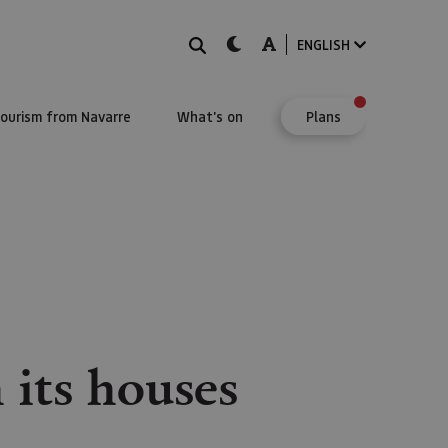
Search
dark-mode
A-mode
ENGLISH
Tourism from Navarre
What's on
Plans
 its houses